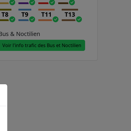
T8
T9
T11
T13
Bus & Noctilien
Voir l'info trafic des Bus et Noctilien