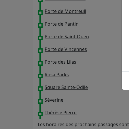
Porte de Montreuil
Porte de Pantin
Porte de Saint-Ouen
Porte de Vincennes
Porte des Lilas
Rosa Parks
Square Sainte-Odile
Séverine
Thérèse Pierre
Les horaires des prochains passages sont 