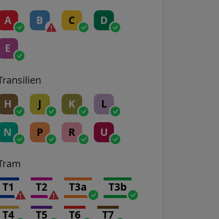
A
B
C
D
E
Transilien
H
J
K
L
N
P
R
U
Tram
T1
T2
T3a
T3b
T4
T5
T6
T7