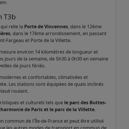
ram.
m T3b
ui relie la
Porte de Vincennes
, dans le 12ème
ières
, dans le 17ème arrondissement, en passant
t-Fargeau et Porte de la Villette.
mesure environ 14 kilomètres de longueur et
les jours de la semaine, de 5h30 à 0h30 en semaine
illes de jours fériés.
odernes et confortables, climatisées et
te. Les stations sont équipées de quais inclinés
teuil roulant.
istiques et culturels tels que
le parc des Buttes-
harmonie de Paris et le parc de la Villette
.
en commun de l'Île-de-France et peut être utilisé
que les autres modes de transport en commun de