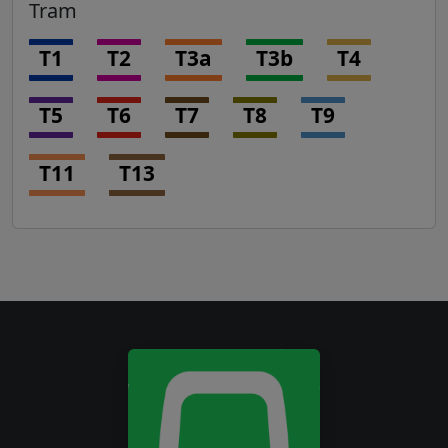
Tram
T1
T2
T3a
T3b
T4
T5
T6
T7
T8
T9
T11
T13