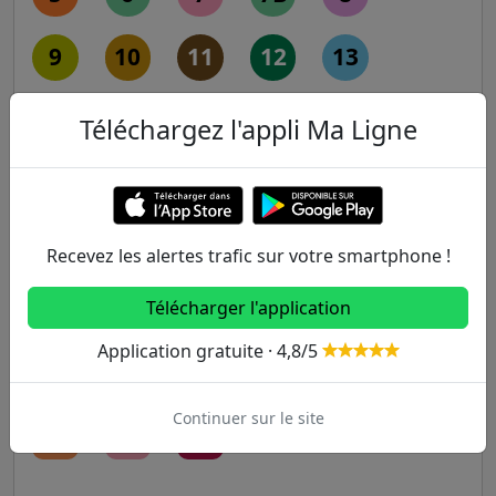
9
10
11
12
13
14
Téléchargez l'appli Ma Ligne
RER
A
B
C
D
E
Recevez les alertes trafic sur votre smartphone !
Télécharger l'application
Transilien
Application gratuite · 4,8/5
H
J
K
L
N
Continuer sur le site
P
R
U