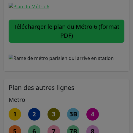
Télécharger le plan du Métro 6 (format
PDF)
Plan des autres lignes
Metro
1
2
3
3B
4
5
6
7
7B
8