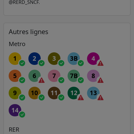
@RERD_SNCF.
Autres lignes
Metro
1
2
3
3B
4
5
6
7
7B
8
9
10
11
12
13
14
RER