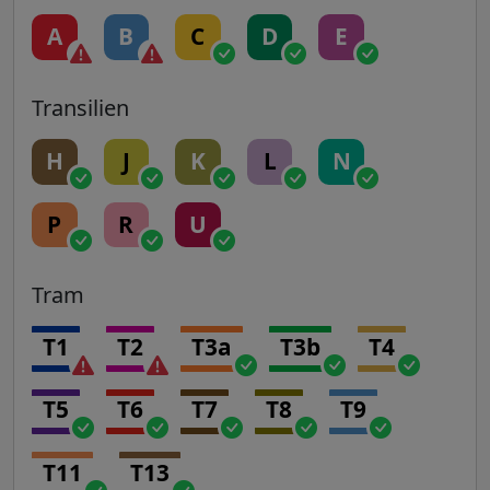
A
B
C
D
E
Transilien
H
J
K
L
N
P
R
U
Tram
T1
T2
T3a
T3b
T4
T5
T6
T7
T8
T9
T11
T13