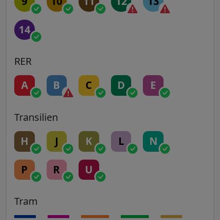
9
10
11
12
13
14
RER
A
B
C
D
E
Transilien
H
J
K
L
N
P
R
U
Tram