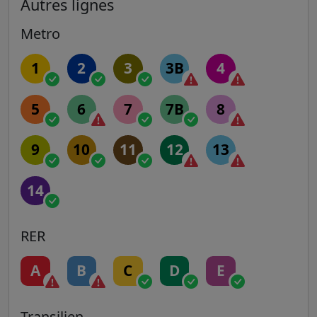
Autres lignes
Metro
1
2
3
3B
4
5
6
7
7B
8
9
10
11
12
13
14
RER
A
B
C
D
E
Transilien