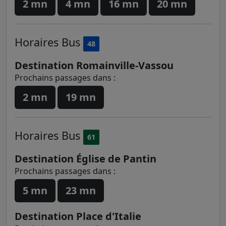
2 mn
4 mn
16 mn
20 mn
Horaires
Bus
48
Destination Romainville-Vassou
Prochains passages dans :
2 mn
19 mn
Horaires
Bus
61
Destination Église de Pantin
Prochains passages dans :
5 mn
23 mn
Destination Place d'Italie