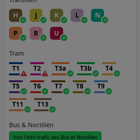
H
J
K
L
N
P
R
U
Tram
T1
T2
T3a
T3b
T4
T5
T6
T7
T8
T9
T11
T13
Bus & Noctilien
Voir l'info trafic des Bus et Noctilien