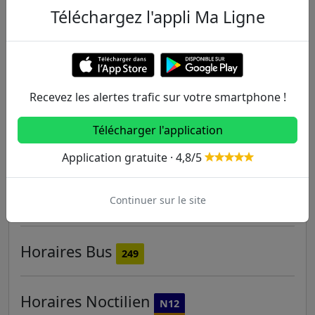
Téléchargez l'appli Ma Ligne
Horaires
Bus
115
Destination Château de Vincennes
Prochains passages dans :
0 mn
19 mn
Recevez les alertes trafic sur votre smartphone !
Télécharger l'application
Horaires
Bus
129
Application gratuite · 4,8/5
Horaires
Bus
Continuer sur le site
170
Horaires
Bus
249
Horaires
Noctilien
N12