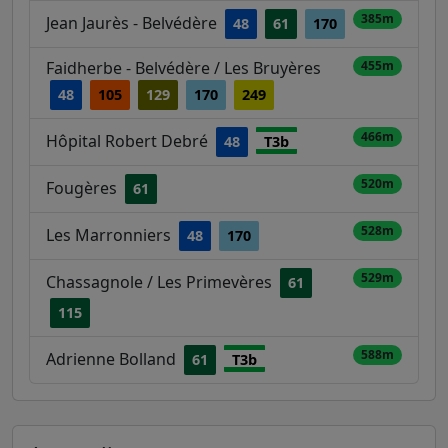
385m
Jean Jaurès - Belvédère
48
61
170
Faidherbe - Belvédère / Les Bruyères
455m
48
105
129
170
249
466m
Hôpital Robert Debré
48
T3b
520m
Fougères
61
528m
Les Marronniers
48
170
529m
Chassagnole / Les Primevères
61
115
588m
Adrienne Bolland
61
T3b