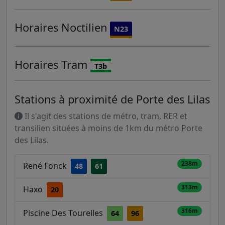
Horaires
Noctilien
N23
Horaires
Tram
T3b
Stations à proximité de Porte des Lilas
Il s'agit des stations de métro, tram, RER et
transilien situées à moins de 1km du métro Porte
des Lilas.
238m
René Fonck
48
61
313m
Haxo
20
316m
Piscine Des Tourelles
64
96