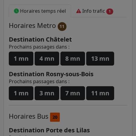
Horaires temps réel
Info trafic
1
Horaires
Metro
11
Destination Châtelet
Prochains passages dans :
1 mn
4 mn
8 mn
13 mn
Destination Rosny-sous-Bois
Prochains passages dans :
1 mn
3 mn
7 mn
11 mn
Horaires
Bus
20
Destination Porte des Lilas