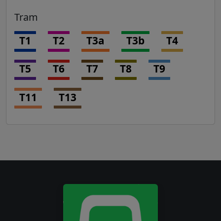
Tram
T1
T2
T3a
T3b
T4
T5
T6
T7
T8
T9
T11
T13