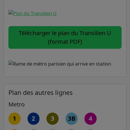
Télécharger le plan du Transilien U
(format PDF)
Plan des autres lignes
Metro
1
2
3
3B
4