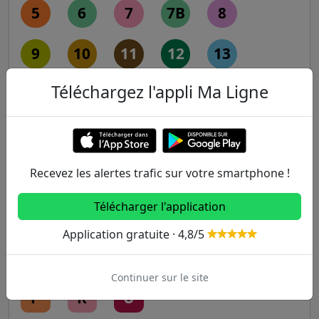
5
6
7
7B
8
9
10
11
12
13
Téléchargez l'appli Ma Ligne
14
RER
Recevez les alertes trafic sur votre smartphone !
A
B
C
D
E
Télécharger l'application
Transilien
Application gratuite · 4,8/5
H
J
K
L
N
Continuer sur le site
P
R
U