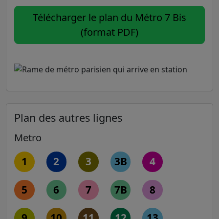
Télécharger le plan du Métro 7 Bis
(format PDF)
Plan des autres lignes
Metro
1
2
3
3B
4
5
6
7
7B
8
9
10
11
12
13