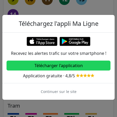
14
Téléchargez l'appli Ma Ligne
RER
A
B
C
D
E
Recevez les alertes trafic sur votre smartphone !
Transilien
Télécharger l'application
H
J
K
L
N
Application gratuite · 4,8/5
P
R
U
Continuer sur le site
Tram