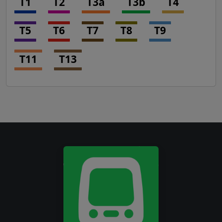
T1
T2
T3a
T3b
T4
T5
T6
T7
T8
T9
T11
T13