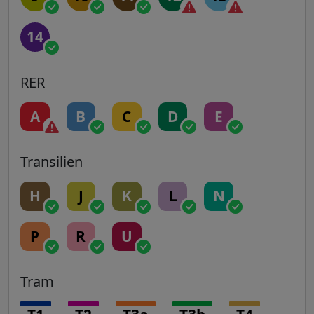
14
RER
A
B
C
D
E
Transilien
H
J
K
L
N
P
R
U
Tram