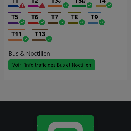
T1
T2
T3a
T3b
T4
T5
T6
T7
T8
T9
T11
T13
Bus & Noctilien
Voir l'info trafic des Bus et Noctilien