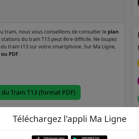
du tram, nous vous conseillons de consulter le
plan
s stations du tram T13 peut être difficile. Ne loupez
n du tram t13 sur votre smartphone. Sur Ma Ligne,
 ou PDF
.
n du Tram T13 (format PDF)
Téléchargez l'appli Ma Ligne