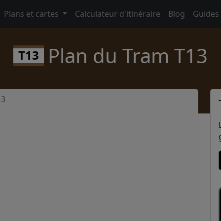
Plans et cartes
Calculateur d'itinéraire
Blog
Guides
Plan du Tram T13
T13
13