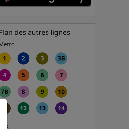
Plan des autres lignes
Metro
1
2
3
3B
4
5
6
7
7B
8
9
10
11
12
13
14
RER