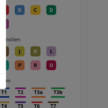
A
B
C
D
E
Transilien
H
J
K
L
N
P
R
U
Tram
T1
T2
T3a
T3b
T4
T5
T6
T7