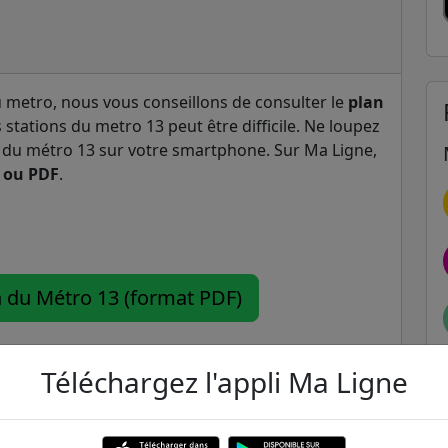
u metro, nous vous conseillons de consulter le
plan
es stations du metro 13 peut être difficile. Ne loupez
n du métro 13 sur votre smartphone. Sur Ma Ligne,
 ou PDF
.
n du Métro 13 (format PDF)
Téléchargez l'appli Ma Ligne