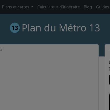
Plans et cartes
Calculateur d'itinéraire
Blog
Guides
Plan du Métro 13
13
13