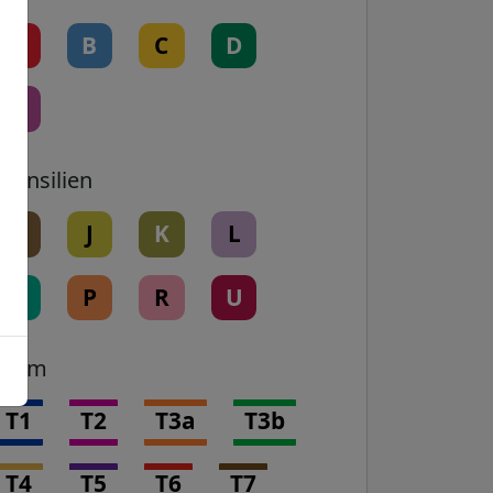
A
B
C
D
E
Transilien
H
J
K
L
N
P
R
U
Tram
T1
T2
T3a
T3b
T4
T5
T6
T7