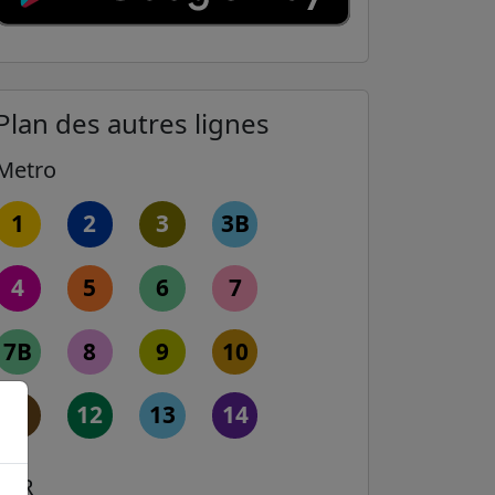
Plan des autres lignes
Metro
1
2
3
3B
4
5
6
7
7B
8
9
10
11
12
13
14
RER