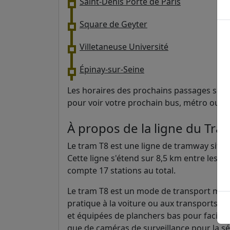
Saint-Denis Porte de Paris
Square de Geyter
Villetaneuse Université
Épinay-sur-Seine
Les horaires des prochains passages sont 
pour voir votre prochain bus, métro ou t
À propos de la ligne du Tra
Le tram T8 est une ligne de tramway situ
Cette ligne s'étend sur 8,5 km entre les vi
compte 17 stations au total.
Le tram T8 est un mode de transport mode
pratique à la voiture ou aux transports e
et équipées de planchers bas pour facilite
que de caméras de surveillance pour la sé