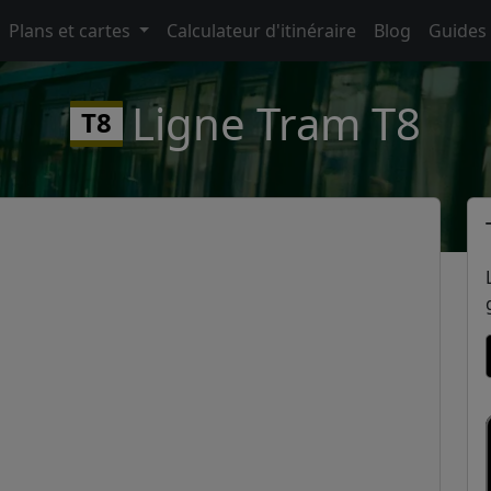
Plans et cartes
Calculateur d'itinéraire
Blog
Guides
Ligne Tram T8
T8