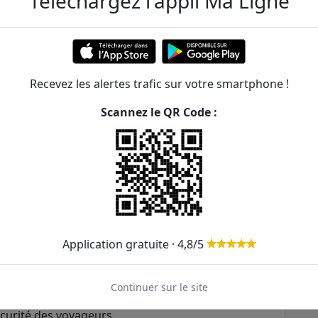
Téléchargez l'appli Ma Ligne
Voir les prochains passages
Voir les prochains passages
Voir les prochains passages
Recevez les alertes trafic sur votre smartphone !
Voir les prochains passages
Scannez le QR Code :
mis à jour en temps réel. Consultez votre arrêt
ram.
m T8
ée dans la
banlieue nord-est de Paris
, en France.
lles de
Saint-Denis et d'Épinay-sur-Seine
, et elle
Application gratuite · 4,8/5
rne et confortable qui offre une alternative
n commun traditionnels. Les rames sont climatisées
Continuer sur le site
r l'accès aux personnes à mobilité réduite, ainsi
curité des voyageurs.