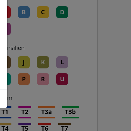
A
B
C
D
E
Transilien
H
J
K
L
N
P
R
U
Tram
T1
T2
T3a
T3b
T4
T5
T6
T7