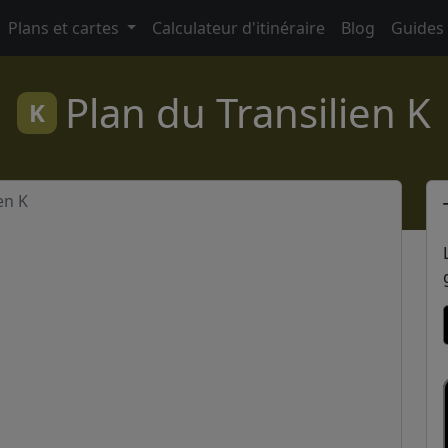
Plans et cartes
Calculateur d'itinéraire
Blog
Guides
Plan du Transilien K
K
en K