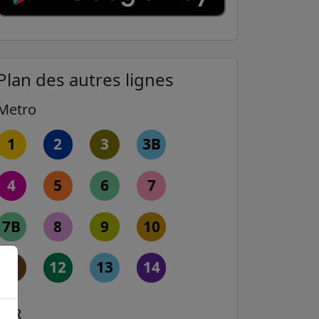
Plan des autres lignes
Metro
1
2
3
3B
4
5
6
7
7B
8
9
10
11
12
13
14
RER