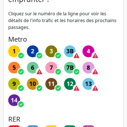
Cliquez sur le numéro de la ligne pour voir les
détails de l'info trafic et les horaires des prochains
passages.
Metro
1
2
3
3B
4
5
6
7
7B
8
9
10
11
12
13
14
RER