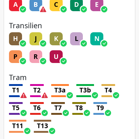
A
B
C
D
E
Transilien
H
J
K
L
N
P
R
U
Tram
T1
T2
T3a
T3b
T4
T5
T6
T7
T8
T9
T11
T13