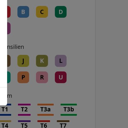
A
B
C
D
E
Transilien
H
J
K
L
N
P
R
U
Tram
T1
T2
T3a
T3b
T4
T5
T6
T7