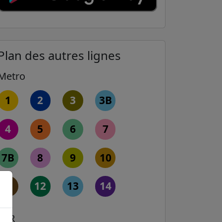
Plan des autres lignes
Metro
1
2
3
3B
4
5
6
7
7B
8
9
10
11
12
13
14
RER