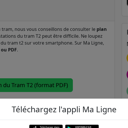
u tram, nous vous conseillons de consulter le
plan
 stations du tram T2 peut être difficile. Ne loupez
n du tram t2 sur votre smartphone. Sur Ma Ligne,
 ou PDF
.
an du Tram T2 (format PDF)
Téléchargez l'appli Ma Ligne