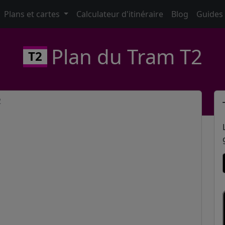
Plans et cartes
Calculateur d'itinéraire
Blog
Guides
Plan du Tram T2
T2
2