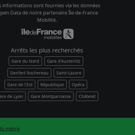
s informations sont fournies via les données
pen Data de notre partenaire Île-de-France
Mobilité.
Arrêts les plus recherchés
Gare du Nord
Gare d'Austerlitz
Denfert Rochereau
Saint-Lazare
Gare de l'Est
République
Opéra
are de Lyon
Gare Montparnasse
Châtelet
du métro