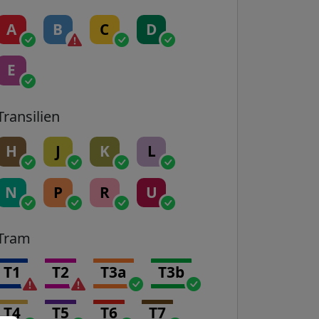
A
B
C
D
E
Transilien
H
J
K
L
N
P
R
U
Tram
T1
T2
T3a
T3b
T4
T5
T6
T7