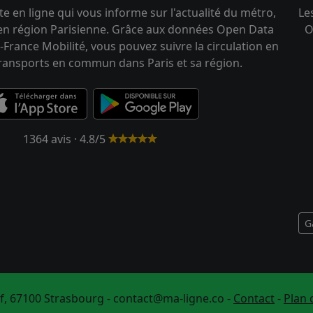
te en ligne qui vous informe sur l'actualité du métro,
Le
 en région Parisienne. Grâce aux données Open Data
O
-France Mobilité, vous pouvez suivre la circulation en
transports en commun dans Paris et sa région.
1364 avis · 4.8/5
G
f, 67100 Strasbourg -
contact@ma-ligne.co
-
Contact
-
Plan 