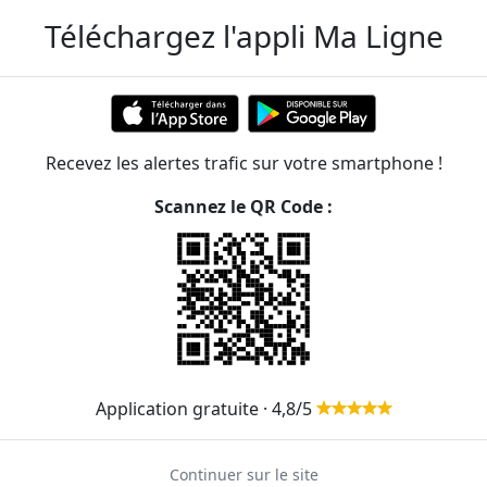
Voir les prochains passages
Téléchargez l'appli Ma Ligne
Voir les prochains passages
Voir les prochains passages
Voir les prochains passages
Recevez les alertes trafic sur votre smartphone !
Voir les prochains passages
Scannez le QR Code :
Voir les prochains passages
mis à jour en temps réel. Consultez votre arrêt
ram.
m T9
mway située dans le sur de la banlieue parisienne.
Application gratuite · 4,8/5
ne distance de 10,3 kilomètres, avec un total de 19
Continuer sur le site