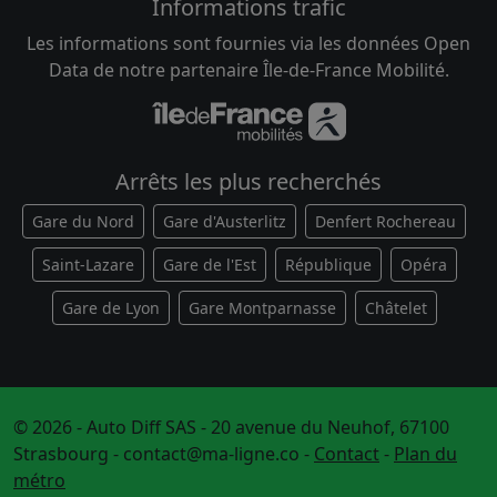
Informations trafic
Les informations sont fournies via les données Open
Data de notre partenaire Île-de-France Mobilité.
Arrêts les plus recherchés
Gare du Nord
Gare d'Austerlitz
Denfert Rochereau
Saint-Lazare
Gare de l'Est
République
Opéra
Gare de Lyon
Gare Montparnasse
Châtelet
© 2026 - Auto Diff SAS - 20 avenue du Neuhof, 67100
Strasbourg -
contact@ma-ligne.co
-
Contact
-
Plan du
métro