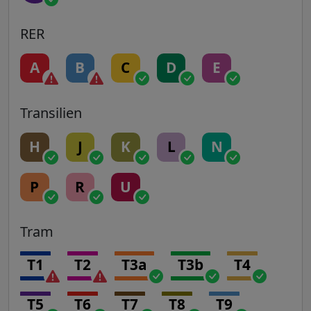
RER
A
B
C
D
E
Transilien
H
J
K
L
N
P
R
U
Tram
T1
T2
T3a
T3b
T4
T5
T6
T7
T8
T9