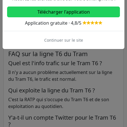
Télécharger l'application
Application gratuite · 4,8/5
Continuer sur le site
FAQ sur la ligne T6 du Tram
Quel est l'info trafic sur le Tram T6 ?
Il n'y a aucun problème actuellement sur la ligne
du Tram T6, le trafic est normal.
Qui exploite la ligne du Tram T6 ?
C'est la RATP qui s'occupe du Tram T6 et de son
exploitation au quotidien.
Y'a-t-il un compte Twitter pour le Tram T6
?