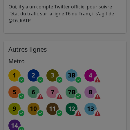
Oui, il y a un compte Twitter officiel pour suivre
l'état du trafic sur la ligne T6 du Tram, il s'agit de
@T6_RATP.
Autres lignes
Metro
1
2
3
3B
4
5
6
7
7B
8
9
10
11
12
13
14