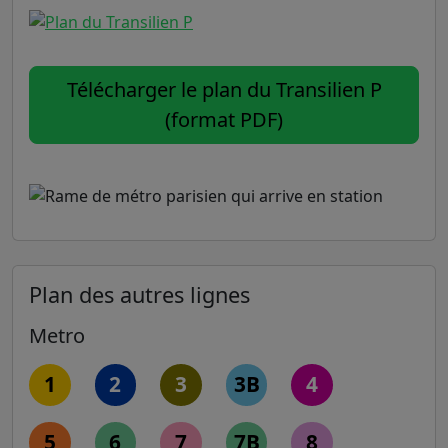
Télécharger le plan du Transilien P
(format PDF)
Plan des autres lignes
Metro
1
2
3
3B
4
5
6
7
7B
8