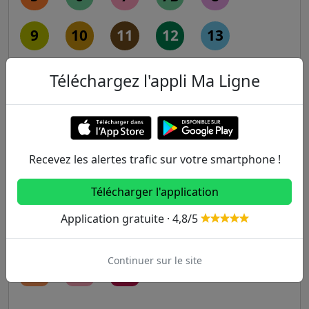
9
10
11
12
13
14
Téléchargez l'appli Ma Ligne
RER
A
B
C
D
E
Recevez les alertes trafic sur votre smartphone !
Télécharger l'application
Transilien
Application gratuite · 4,8/5
H
J
K
L
N
Continuer sur le site
P
R
U