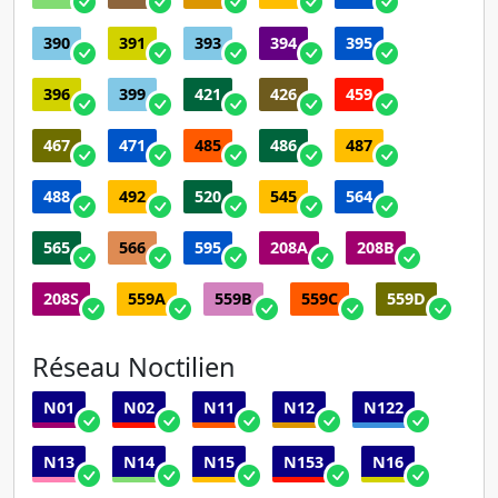
390
391
393
394
395
396
399
421
426
459
467
471
485
486
487
488
492
520
545
564
565
566
595
208A
208B
208S
559A
559B
559C
559D
Réseau Noctilien
N01
N02
N11
N12
N122
N13
N14
N15
N153
N16