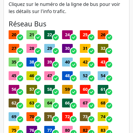
Cliquez sur le numéro de la ligne de bus pour voir
les détails sur l'info trafic.
Réseau Bus
20
21
22
24
25
26
27
28
29
30
31
32
35
38
39
40
42
43
45
46
47
48
52
54
56
57
58
59
60
61
62
63
64
66
67
68
69
70
71
72
73
74
75
76
77
80
82
83