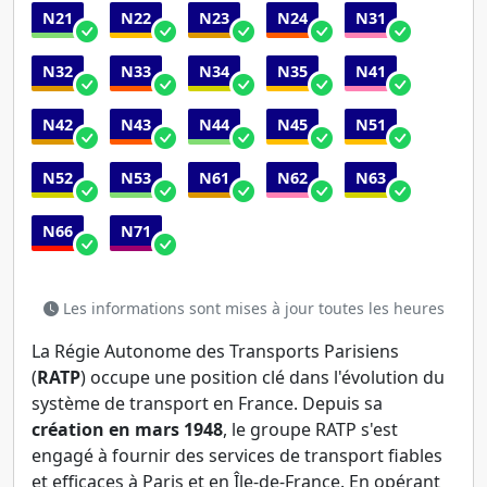
N21
N22
N23
N24
N31
N32
N33
N34
N35
N41
N42
N43
N44
N45
N51
N52
N53
N61
N62
N63
N66
N71
Les informations sont mises à jour toutes les heures
La Régie Autonome des Transports Parisiens
(
RATP
) occupe une position clé dans l'évolution du
système de transport en France. Depuis sa
création en mars 1948
, le groupe RATP s'est
engagé à fournir des services de transport fiables
et efficaces à Paris et en Île-de-France. En opérant