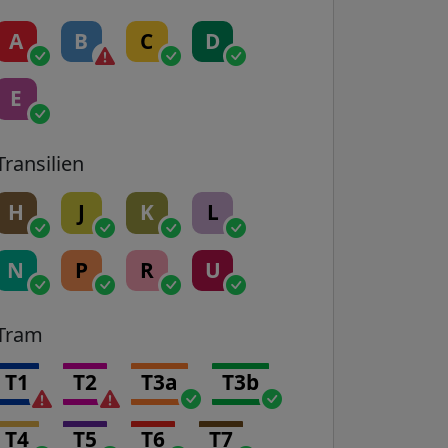
A
B
C
D
E
Transilien
H
J
K
L
N
P
R
U
Tram
T1
T2
T3a
T3b
T4
T5
T6
T7