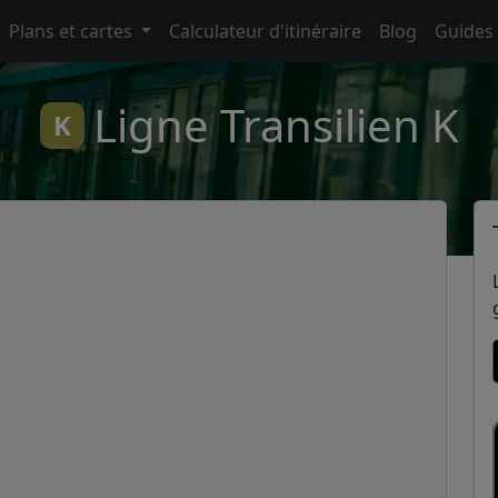
Plans et cartes
Calculateur d'itinéraire
Blog
Guides
Ligne Transilien K
K