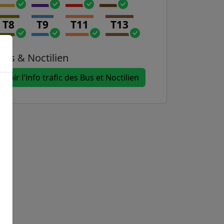
T8
T9
T11
T13
Bus & Noctilien
Voir l'info trafic des Bus et Noctilien