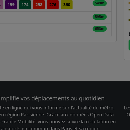
549m
4
159
174
258
276
360
595m
653m
implifie vos déplacements au quotidien
te en ligne qui vous informe sur l'actualité du métro,
Le
 en région Parisienne. Grâce aux données Open Data
O
-France Mobilité, vous pouvez suivre la circulation en
transports en commun dans Paris et sa région.