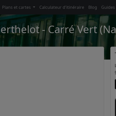
Plans et cartes
Calculateur d'itinéraire
Blog
Guides
erthelot - Carré Vert (N