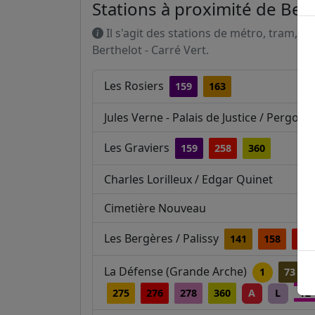
Stations à proximité de Bert
Il s'agit des stations de métro, tram, R
Berthelot - Carré Vert.
Les Rosiers
159
163
Jules Verne - Palais de Justice / Pergola
Les Graviers
159
258
360
Charles Lorilleux / Edgar Quinet
Cimetière Nouveau
Les Bergères / Palissy
141
158
258
La Défense (Grande Arche)
1
73
275
276
278
360
A
L
T2