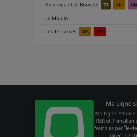
Boieldieu / Les Bouvets
73
141
14
Le Moulin
Les Terrasses
163
276
Ma Ligne s
Ma Ligne est un si
RER et Transilien
fournies par Île-de
direct des 