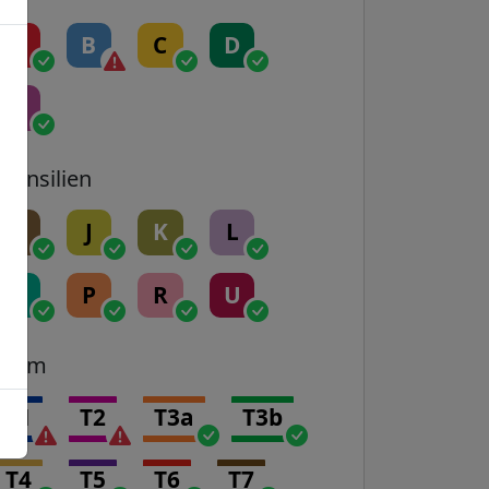
A
B
C
D
E
Transilien
H
J
K
L
N
P
R
U
Tram
T1
T2
T3a
T3b
T4
T5
T6
T7