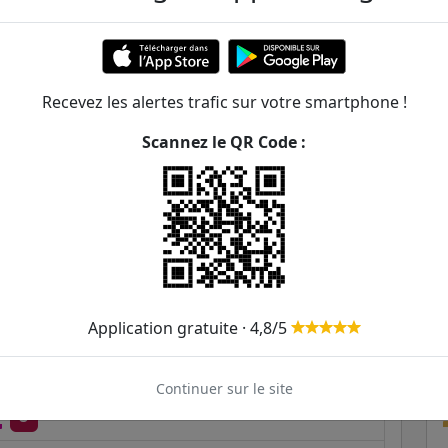
helot - Carré Vert
ER et transilien situées à moins de 1km de la gare
Recevez les alertes trafic sur votre smartphone !
141m
Scannez le QR Code :
166m
291m
339m
397m
Application gratuite · 4,8/5
547m
360
547m
141
144
159
174
178
258
Continuer sur le site
U